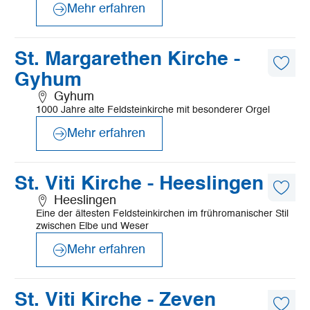
Mehr erfahren
©
Touristikverband LK ROW, Ingrid Krause
Mehr
St. Margarethen Kirche -
erfahren
Diese
Gyhum
Artike
merk
Gyhum
1000 Jahre alte Feldsteinkirche mit besonderer Orgel
Mehr erfahren
©
Mönchsweg e.V., Markus Tiemann
Mehr
St. Viti Kirche - Heeslingen
erfahren
Diese
Heeslingen
Artike
Eine der ältesten Feldsteinkirchen im frühromanischer Stil
merk
zwischen Elbe und Weser
Mehr erfahren
©
Touristikverband LK Rotenburg, Björn Wengler Fotografie
Mehr
St. Viti Kirche - Zeven
erfahren
Diese