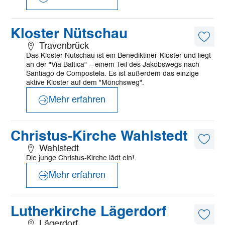
©
Mönchsweg e.V./MarTiem Fotografie
Mehr
Kloster Nütschau
erfahren
Diese
Travenbrück
Artike
Das Kloster Nütschau ist ein Benediktiner-Kloster und liegt
merk
an der "Via Baltica" – einem Teil des Jakobswegs nach
Santiago de Compostela. Es ist außerdem das einzige
aktive Kloster auf dem "Mönchsweg".
Mehr erfahren
©
Mönchsweg e.V./MarTiem Fotografie
Mehr
Christus-Kirche Wahlstedt
erfahren
Diese
Wahlstedt
Artike
Die junge Christus-Kirche lädt ein!
merk
Mehr erfahren
©
©KKRM
Mehr
Lutherkirche Lägerdorf
erfahren
Diese
Lägerdorf