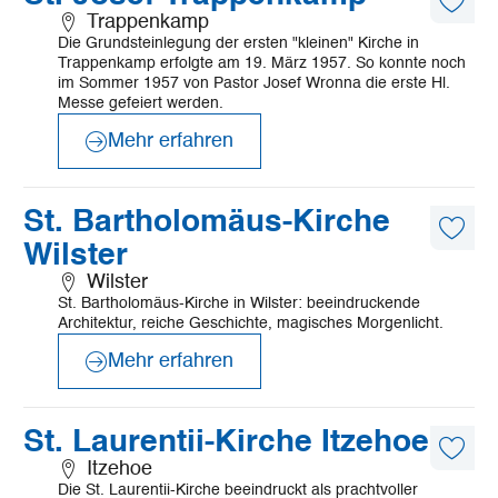
erfahren
Diese
Trappenkamp
Artike
Die Grundsteinlegung der ersten "kleinen" Kirche in
merk
Trappenkamp erfolgte am 19. März 1957. So konnte noch
im Sommer 1957 von Pastor Josef Wronna die erste Hl.
Messe gefeiert werden.
Mehr erfahren
©
Mönchsweg e.V./MarTiem Fotografie
Mehr
St. Bartholomäus-Kirche
erfahren
Diese
Wilster
Artike
merk
Wilster
St. Bartholomäus-Kirche in Wilster: beeindruckende
Architektur, reiche Geschichte, magisches Morgenlicht.
Mehr erfahren
©
©Mönchsweg e.V./MarTiem Fotografie
Mehr
St. Laurentii-Kirche Itzehoe
erfahren
Diese
Itzehoe
Artike
Die St. Laurentii-Kirche beeindruckt als prachtvoller
merk