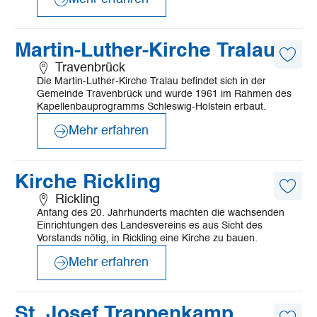
©
Hitit Revan auf Pixabay
Mehr
Martin-Luther-Kirche Tralau
erfahren
Diese
Travenbrück
Artike
Die Martin-Luther-Kirche Tralau befindet sich in der
merk
Gemeinde Travenbrück und wurde 1961 im Rahmen des
Kapellenbauprogramms Schleswig-Holstein erbaut.
Mehr erfahren
©
Ev. Luth. Kirchengemeinde Rickling
Mehr
Kirche Rickling
erfahren
Diese
Rickling
Artike
Anfang des 20. Jahrhunderts machten die wachsenden
merk
Einrichtungen des Landesvereins es aus Sicht des
Vorstands nötig, in Rickling eine Kirche zu bauen.
Mehr erfahren
©
Landmann
Mehr
St. Josef Trappenkamp