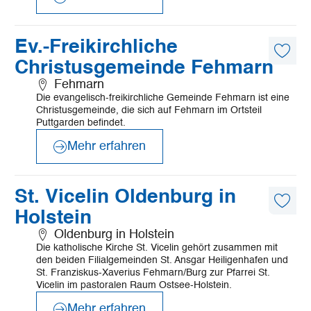
©
Mönchsweg e.V.-MarTiem Fotografie
Mehr
Ev.-Freikirchliche
erfahren
Diese
Christusgemeinde Fehmarn
Artike
merk
Fehmarn
Die evangelisch-freikirchliche Gemeinde Fehmarn ist eine
Christusgemeinde, die sich auf Fehmarn im Ortsteil
Puttgarden befindet.
Mehr erfahren
©
K. Hochhaus
Mehr
St. Vicelin Oldenburg in
erfahren
Diese
Holstein
Artike
merk
Oldenburg in Holstein
Die katholische Kirche St. Vicelin gehört zusammen mit
den beiden Filialgemeinden St. Ansgar Heiligenhafen und
St. Franziskus-Xaverius Fehmarn/Burg zur Pfarrei St.
Vicelin im pastoralen Raum Ostsee-Holstein.
Mehr erfahren