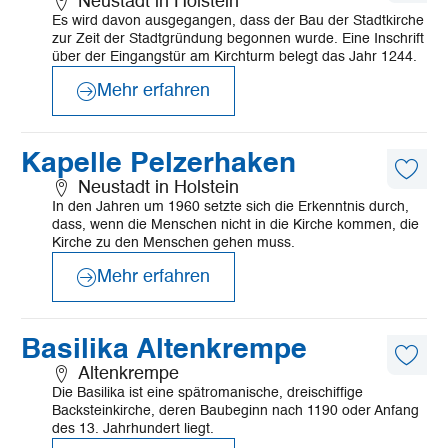
Neustadt in Holstein
Artike
Es wird davon ausgegangen, dass der Bau der Stadtkirche
merk
zur Zeit der Stadtgründung begonnen wurde. Eine Inschrift
über der Eingangstür am Kirchturm belegt das Jahr 1244.
Mehr erfahren
©
Mönchsweg e.V./MarTiem Fotografie
Mehr
Kapelle Pelzerhaken
erfahren
Diese
Neustadt in Holstein
Artike
In den Jahren um 1960 setzte sich die Erkenntnis durch,
merk
dass, wenn die Menschen nicht in die Kirche kommen, die
Kirche zu den Menschen gehen muss.
Mehr erfahren
©
FROMBERG
Mehr
Basilika Altenkrempe
erfahren
Diese
Altenkrempe
Artike
Die Basilika ist eine spätromanische, dreischiffige
merk
Backsteinkirche, deren Baubeginn nach 1190 oder Anfang
des 13. Jahrhundert liegt.