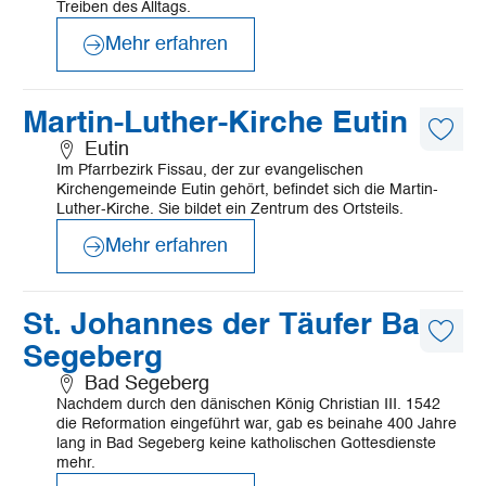
Treiben des Alltags.
Mehr erfahren
©
FROMBERG
Mehr
Martin-Luther-Kirche Eutin
erfahren
Diese
Eutin
Artike
Im Pfarrbezirk Fissau, der zur evangelischen
merk
Kirchengemeinde Eutin gehört, befindet sich die Martin-
Luther-Kirche. Sie bildet ein Zentrum des Ortsteils.
Mehr erfahren
©
Dr. Johannes Packenius
Mehr
St. Johannes der Täufer Bad
erfahren
Diese
Segeberg
Artike
merk
Bad Segeberg
Nachdem durch den dänischen König Christian III. 1542
die Reformation eingeführt war, gab es beinahe 400 Jahre
lang in Bad Segeberg keine katholischen Gottesdienste
mehr.