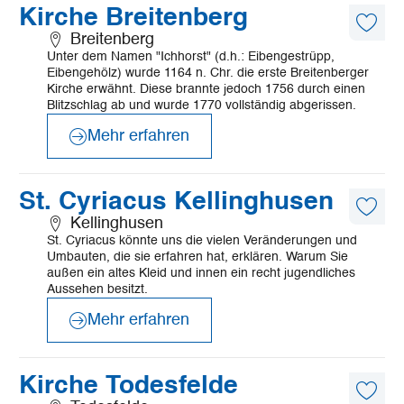
Mehr
Kirche Breitenberg
erfahren
Diese
Breitenberg
Artike
Unter dem Namen "Ichhorst" (d.h.: Eibengestrüpp,
merk
Eibengehölz) wurde 1164 n. Chr. die erste Breitenberger
Kirche erwähnt. Diese brannte jedoch 1756 durch einen
Blitzschlag ab und wurde 1770 vollständig abgerissen.
Mehr erfahren
©
Mönchsweg e.V./MarTiem Fotografie
Mehr
St. Cyriacus Kellinghusen
erfahren
Diese
Kellinghusen
Artike
St. Cyriacus könnte uns die vielen Veränderungen und
merk
Umbauten, die sie erfahren hat, erklären. Warum Sie
außen ein altes Kleid und innen ein recht jugendliches
Aussehen besitzt.
Mehr erfahren
©
©Kai Krogmann
Mehr
Kirche Todesfelde
erfahren
Diese