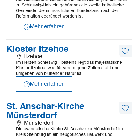
merk
zu Schleswig-Holstein gehörend) die zweite katholische
Gemeinde, die im nördlichsten Bundesland nach der
Reformation gegründet worden ist.
Mehr erfahren
©
Mönchsweg e.V./MarTiem Fotografie
Mehr
Kloster Itzehoe
erfahren
Diese
Itzehoe
Artike
Im Herzen Schleswig-Holsteins liegt das majestätische
merk
Kloster Itzehoe, was für vergangene Zeiten steht und
umgeben von blühender Natur ist.
Mehr erfahren
©
KKRM
Mehr
St. Anschar-Kirche
erfahren
Diese
Münsterdorf
Artike
merk
Münsterdorf
Die evangelische Kirche St. Anschar zu Münsterdorf im
Kreis Steinburg ist ein neugotisches Bauwerk und