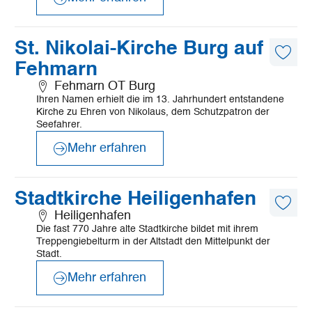
©
Mönchsweg e.V./MarTiem Fotografie
Mehr
St. Nikolai-Kirche Burg auf
erfahren
Diese
Fehmarn
Artike
merk
Fehmarn OT Burg
Ihren Namen erhielt die im 13. Jahrhundert entstandene
Kirche zu Ehren von Nikolaus, dem Schutzpatron der
Seefahrer.
Mehr erfahren
©
Fromberg
Mehr
Stadtkirche Heiligenhafen
erfahren
Diese
Heiligenhafen
Artike
Die fast 770 Jahre alte Stadtkirche bildet mit ihrem
merk
Treppengiebelturm in der Altstadt den Mittelpunkt der
Stadt.
Mehr erfahren