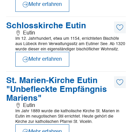
Mehr erfahren
©
Mönchsweg e.V./MarTiem Fotografie
Mehr
Schlosskirche Eutin
erfahren
Diese
Eutin
Artike
Im 12. Jahrhundert, etwa um 1154, errichteten Bischöfe
merk
aus Lübeck ihren Verwaltungssitz am Eutiner See. Ab 1320
wurde dieser ein eigenständiger bischöflicher Wohnsitz.
Mehr erfahren
©
Kath. Kirchengemeinde St. Marien_Eutin
Mehr
St. Marien-Kirche Eutin
erfahren
Diese
"Unbefleckte Empfängnis
Artike
merk
Mariens"
Eutin
Im Jahr 1889 wurde die katholische Kirche St. Marien in
Eutin im neugotischen Stil errichtet. Heute gehört die
Kirche zur katholischen Pfarrei St. Vicelin.
Mehr erfahren