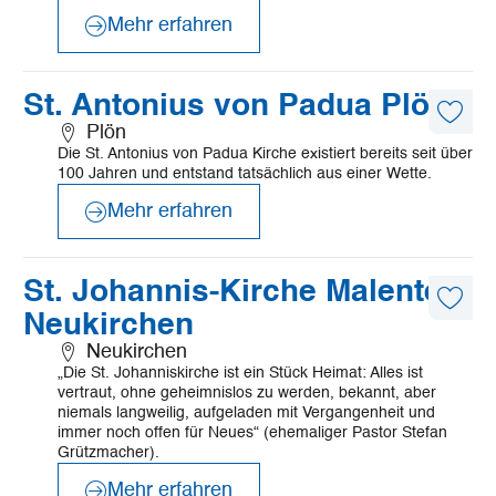
Mehr erfahren
©
Pfarrei_St_Antonius_von_Padua
Mehr
St. Antonius von Padua Plön
erfahren
Diese
Plön
Artike
Die St. Antonius von Padua Kirche existiert bereits seit über
merk
100 Jahren und entstand tatsächlich aus einer Wette.
Mehr erfahren
©
FROMBERG
Mehr
St. Johannis-Kirche Malente-
erfahren
Diese
Neukirchen
Artike
merk
Neukirchen
„Die St. Johanniskirche ist ein Stück Heimat: Alles ist
vertraut, ohne geheimnislos zu werden, bekannt, aber
niemals langweilig, aufgeladen mit Vergangenheit und
immer noch offen für Neues“ (ehemaliger Pastor Stefan
Grützmacher).
Mehr erfahren