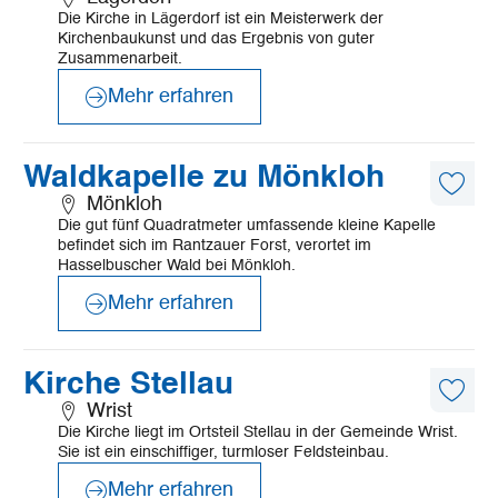
Artike
Die Kirche in Lägerdorf ist ein Meisterwerk der
merk
Kirchenbaukunst und das Ergebnis von guter
Zusammenarbeit.
Mehr erfahren
©
Mönchsweg e.V./MarTiem Fotografie
Mehr
Waldkapelle zu Mönkloh
erfahren
Diese
Mönkloh
Artike
Die gut fünf Quadratmeter umfassende kleine Kapelle
merk
befindet sich im Rantzauer Forst, verortet im
Hasselbuscher Wald bei Mönkloh.
Mehr erfahren
©
Mönchsweg e.V./MarTiem Fotografie
Mehr
Kirche Stellau
erfahren
Diese
Wrist
Artike
Die Kirche liegt im Ortsteil Stellau in der Gemeinde Wrist.
merk
Sie ist ein einschiffiger, turmloser Feldsteinbau.
Mehr erfahren