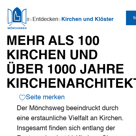
Zum
Zur
Zur
Zum
Sie
Startseite
Entdecken
Kirchen und Klöster
Hauptinhalt
Suche
Navigation
Footer
sind
springen
springen
springen
springen
hier:
MEHR ALS 100
KIRCHEN UND
ÜBER 1000 JAHRE
KIRCHENARCHITEK
Seite merken
Der Mönchsweg beeindruckt durch
eine erstaunliche Vielfalt an Kirchen.
Insgesamt finden sich entlang der