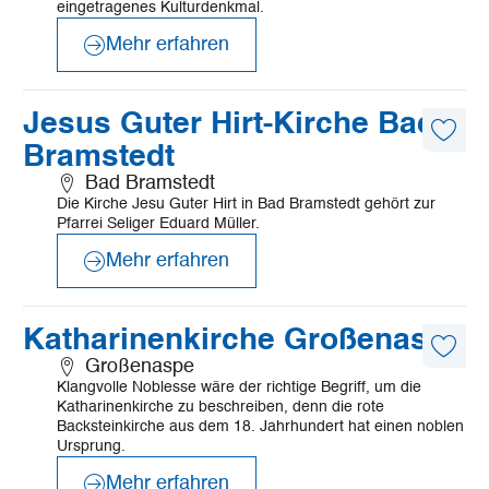
eingetragenes Kulturdenkmal.
Mehr erfahren
©
Katholische Pfarrgemeinde Jesus Guter Hirt
Mehr
Jesus Guter Hirt-Kirche Bad
erfahren
Diese
Bramstedt
Artike
merk
Bad Bramstedt
Die Kirche Jesu Guter Hirt in Bad Bramstedt gehört zur
Pfarrei Seliger Eduard Müller.
Mehr erfahren
©
Mönchsweg e.V./MarTiem Fotografie
Mehr
Katharinenkirche Großenaspe
erfahren
Diese
Großenaspe
Artike
Klangvolle Noblesse wäre der richtige Begriff, um die
merk
Katharinenkirche zu beschreiben, denn die rote
Backsteinkirche aus dem 18. Jahrhundert hat einen noblen
Ursprung.
Mehr erfahren