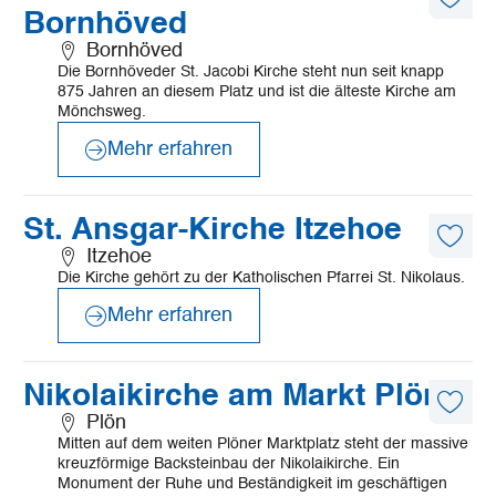
Diese
Bornhöved
Artike
merk
Bornhöved
Die Bornhöveder St. Jacobi Kirche steht nun seit knapp
875 Jahren an diesem Platz und ist die älteste Kirche am
Mönchsweg.
Mehr erfahren
©
K. Hochhaus
Mehr
St. Ansgar-Kirche Itzehoe
erfahren
Diese
Itzehoe
Artike
Die Kirche gehört zu der Katholischen Pfarrei St. Nikolaus.
merk
Mehr erfahren
©
TI GPS Anne Weise
Mehr
Nikolaikirche am Markt Plön
erfahren
Diese
Plön
Artike
Mitten auf dem weiten Plöner Marktplatz steht der massive
merk
kreuzförmige Backsteinbau der Nikolaikirche. Ein
Monument der Ruhe und Beständigkeit im geschäftigen