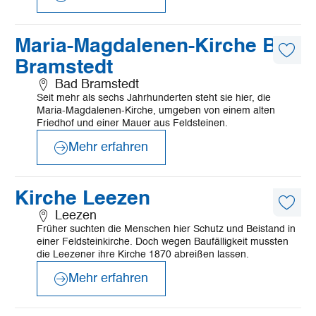
©
Mönchsweg e.V./MarTiem Fotografie
Mehr
Maria-Magdalenen-Kirche Bad
erfahren
Diese
Bramstedt
Artike
merk
Bad Bramstedt
Seit mehr als sechs Jahrhunderten steht sie hier, die
Maria-Magdalenen-Kirche, umgeben von einem alten
Friedhof und einer Mauer aus Feldsteinen.
Mehr erfahren
©
unklar
Mehr
Kirche Leezen
erfahren
Diese
Leezen
Artike
Früher suchten die Menschen hier Schutz und Beistand in
merk
einer Feldsteinkirche. Doch wegen Baufälligkeit mussten
die Leezener ihre Kirche 1870 abreißen lassen.
Mehr erfahren
©
KKRM