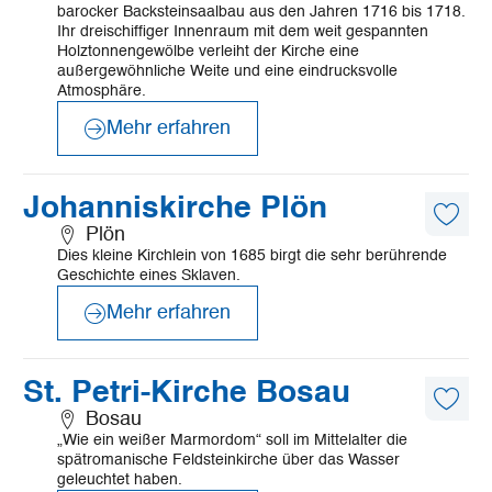
barocker Backsteinsaalbau aus den Jahren 1716 bis 1718.
Ihr dreischiffiger Innenraum mit dem weit gespannten
Holztonnengewölbe verleiht der Kirche eine
außergewöhnliche Weite und eine eindrucksvolle
Atmosphäre.
Mehr erfahren
©
Mönchsweg e.V./MarTiem Fotografie
Mehr
Johanniskirche Plön
erfahren
Diese
Plön
Artike
Dies kleine Kirchlein von 1685 birgt die sehr berührende
merk
Geschichte eines Sklaven.
Mehr erfahren
©
Mönchsweg e.V./MarTiem Fotografie
Mehr
St. Petri-Kirche Bosau
erfahren
Diese
Bosau
Artike
„Wie ein weißer Marmordom“ soll im Mittelalter die
merk
spätromanische Feldsteinkirche über das Wasser
geleuchtet haben.