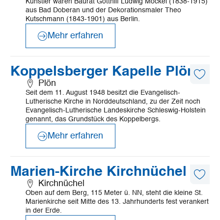
Künstler waren Baurat Gotthilf Ludwig Möckel (1838-1915)
aus Bad Doberan und der Dekorationsmaler Theo
Kutschmann (1843-1901) aus Berlin.
Mehr erfahren
©
Vorwerker Diakomie
Mehr
Koppelsberger Kapelle Plön
erfahren
Diese
Plön
Artike
Seit dem 11. August 1948 besitzt die Evangelisch-
merk
Lutherische Kirche in Norddeutschland, zu der Zeit noch
Evangelisch-Lutherische Landeskirche Schleswig-Holstein
genannt, das Grundstück des Koppelbergs.
Mehr erfahren
©
© Micaela Morgenthum
Mehr
Marien-Kirche Kirchnüchel
erfahren
Diese
Kirchnüchel
Artike
Oben auf dem Berg, 115 Meter ü. NN, steht die kleine St.
merk
Marienkirche seit Mitte des 13. Jahrhunderts fest verankert
in der Erde.