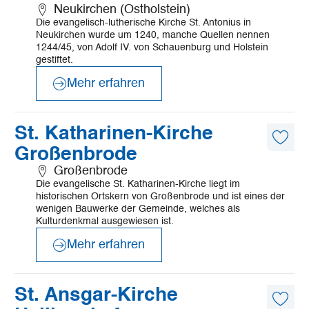
merk
Neukirchen (Ostholstein)
Die evangelisch-lutherische Kirche St. Antonius in
Neukirchen wurde um 1240, manche Quellen nennen
1244/45, von Adolf IV. von Schauenburg und Holstein
gestiftet.
Mehr erfahren
©
FROMBERG
Mehr
St. Katharinen-Kirche
erfahren
Diese
Großenbrode
Artike
merk
Großenbrode
Die evangelische St. Katharinen-Kirche liegt im
historischen Ortskern von Großenbrode und ist eines der
wenigen Bauwerke der Gemeinde, welches als
Kulturdenkmal ausgewiesen ist.
Mehr erfahren
©
Clemer Antony
Mehr
St. Ansgar-Kirche
erfahren
Diese