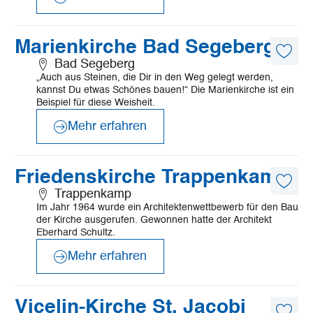
©
Mönchsweg e.V./MarTiem Fotografie
Mehr
Marienkirche Bad Segeberg
erfahren
Diese
Bad Segeberg
Artike
„Auch aus Steinen, die Dir in den Weg gelegt werden,
merk
kannst Du etwas Schönes bauen!“ Die Marienkirche ist ein
Beispiel für diese Weisheit.
Mehr erfahren
©
© Micaela Morgenthum
Mehr
Friedenskirche Trappenkamp
erfahren
Diese
Trappenkamp
Artike
Im Jahr 1964 wurde ein Architektenwettbewerb für den Bau
merk
der Kirche ausgerufen. Gewonnen hatte der Architekt
Eberhard Schultz.
Mehr erfahren
©
Mönchsweg e.V./MarTiem Fotografie
Mehr
Vicelin-Kirche St. Jacobi
erfahren