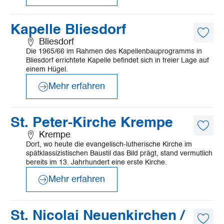
©
Stephan Vieregge
Mehr
Kapelle Bliesdorf
erfahren
Diese
Bliesdorf
Artike
Die 1965/66 im Rahmen des Kapellenbauprogramms in
merk
Bliesdorf errichtete Kapelle befindet sich in freier Lage auf
einem Hügel.
Mehr erfahren
©
Tord Siemen
Mehr
St. Peter-Kirche Krempe
erfahren
Diese
Krempe
Artike
Dort, wo heute die evangelisch-lutherische Kirche im
merk
spätklassizistischen Baustil das Bild prägt, stand vermutlich
bereits im 13. Jahrhundert eine erste Kirche.
Mehr erfahren
©
KKRM
Mehr
St. Nicolai Neuenkirchen /
erfahren
Diese