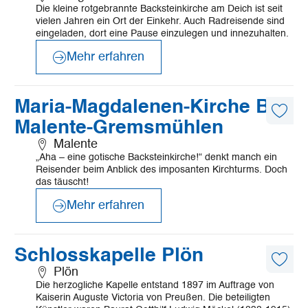
Die kleine rotgebrannte Backsteinkirche am Deich ist seit
vielen Jahren ein Ort der Einkehr. Auch Radreisende sind
eingeladen, dort eine Pause einzulegen und innezuhalten.
Mehr erfahren
©
Mönchsweg e.V./MarTiem Fotografie
Mehr
Maria-Magdalenen-Kirche Bad
erfahren
Diese
Malente-Gremsmühlen
Artike
merk
Malente
„Aha – eine gotische Backsteinkirche!“ denkt manch ein
Reisender beim Anblick des imposanten Kirchturms. Doch
das täuscht!
Mehr erfahren
©
Mönchsweg e.V./MarTiem Fotografie
Mehr
Schlosskapelle Plön
erfahren
Diese
Plön
Artike
Die herzogliche Kapelle entstand 1897 im Auftrage von
merk
Kaiserin Auguste Victoria von Preußen. Die beteiligten