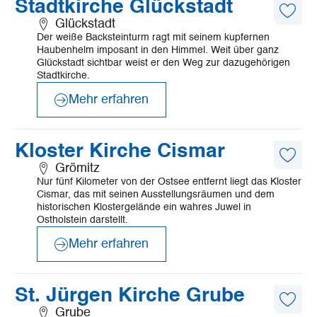
Mehr
Stadtkirche Glückstadt
erfahren
Diese
Glückstadt
Artike
Der weiße Backsteinturm ragt mit seinem kupfernen
merk
Haubenhelm imposant in den Himmel. Weit über ganz
Glückstadt sichtbar weist er den Weg zur dazugehörigen
Stadtkirche.
Mehr erfahren
©
Mönchsweg e.V./MarTiem Fotografie
Mehr
Kloster Kirche Cismar
erfahren
Diese
Grömitz
Artike
Nur fünf Kilometer von der Ostsee entfernt liegt das Kloster
merk
Cismar, das mit seinen Ausstellungsräumen und dem
historischen Klostergelände ein wahres Juwel in
Ostholstein darstellt.
Mehr erfahren
©
Fromberg
Mehr
St. Jürgen Kirche Grube
erfahren
Diese
Grube