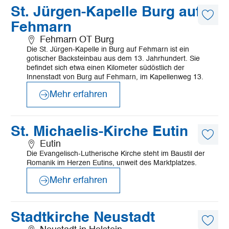
©
Tourismus Service Fehmarn
Mehr
St. Jürgen-Kapelle Burg auf
erfahren
Diese
Fehmarn
Artike
merk
Fehmarn OT Burg
Die St. Jürgen-Kapelle in Burg auf Fehmarn ist ein
gotischer Backsteinbau aus dem 13. Jahrhundert. Sie
befindet sich etwa einen Kilometer südöstlich der
Innenstadt von Burg auf Fehmarn, im Kapellenweg 13.
Mehr erfahren
©
Mönchsweg e.V./MarTiem Fotografie
Mehr
St. Michaelis-Kirche Eutin
erfahren
Diese
Eutin
Artike
Die Evangelisch-Lutherische Kirche steht im Baustil der
merk
Romanik im Herzen Eutins, unweit des Marktplatzes.
Mehr erfahren
©
Fromberg
Mehr
Stadtkirche Neustadt
erfahren
Diese