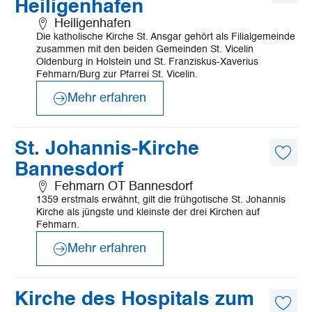
Heiligenhafen
Artike
merk
Heiligenhafen
Die katholische Kirche St. Ansgar gehört als Filialgemeinde
zusammen mit den beiden Gemeinden St. Vicelin
Oldenburg in Holstein und St. Franziskus-Xaverius
Fehmarn/Burg zur Pfarrei St. Vicelin.
Mehr erfahren
©
Fromberg
Mehr
St. Johannis-Kirche
erfahren
Diese
Bannesdorf
Artike
merk
Fehmarn OT Bannesdorf
1359 erstmals erwähnt, gilt die frühgotische St. Johannis
Kirche als jüngste und kleinste der drei Kirchen auf
Fehmarn.
Mehr erfahren
©
Mönchsweg e.V./MarTiem Fotografie
Mehr
Kirche des Hospitals zum
erfahren
Diese