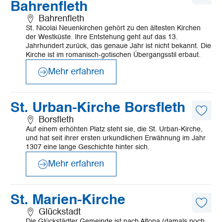
Bahrenfleth
Artike
merk
Bahrenfleth
St. Nicolai Neuenkirchen gehört zu den ältesten Kirchen
der Westküste. Ihre Entstehung geht auf das 13.
Jahrhundert zurück, das genaue Jahr ist nicht bekannt. Die
Kirche ist im romanisch-gotischen Übergangsstil erbaut.
Mehr erfahren
©
KKRM
Mehr
St. Urban-Kirche Borsfleth
erfahren
Diese
Borsfleth
Artike
Auf einem erhöhten Platz steht sie, die St. Urban-Kirche,
merk
und hat seit ihrer ersten urkundlichen Erwähnung im Jahr
1307 eine lange Geschichte hinter sich.
Mehr erfahren
©
Anja Sedlmeier
Mehr
St. Marien-Kirche
erfahren
Diese
Glückstadt
Artike
Die Glückstädter Gemeinde ist nach Altona (damals noch