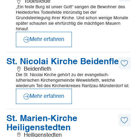
Todesfelde
Artike
„Ein feste Burg ist unser Gott“ sangen die Bewohner des
merk
Heidedorfes Todesfelde inbrünstig bei der
Grundsteinlegung ihrer Kirche. Und schon wenige Monate
später schauten sie ehrfürchtig die mächtigen Mauern
hinauf.
Mehr erfahren
©
Mönchsweg e.V./MarTiem Fotografie
Mehr
St. Nicolai Kirche Beidenfleth
erfahren
Diese
Beidenfleth
Artike
Die St. Nicolai Kirche gehört zu der evangelisch-
merk
lutherischen Kirchengemeinde Wewelsfleth, welche
wiederum Teil des Kirchenkreises Rantzau-Münsterdorf ist.
Mehr erfahren
©
KKRM
Mehr
St. Marien-Kirche
erfahren
Diese
Heiligenstedten
Artike
merk
Heiligenstedten