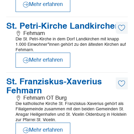
Mehr erfahren
©
Mönchsweg e.V./MarTiem Fotografie
Mehr
St. Petri-Kirche Landkirchen
erfahren
Diese
Fehmarn
Artike
Die St. Petri-Kirche in dem Dorf Landkirchen mit knapp
merk
1.000 Einwohner*innen gehört zu den ältesten Kirchen auf
Fehmarn.
Mehr erfahren
©
Clemer Antony
Mehr
St. Franziskus-Xaverius
erfahren
Diese
Fehmarn
Artike
merk
Fehmarn OT Burg
Die katholische Kirche St. Franziskus-Xaverius gehört als
Filialgemeinde zusammen mit den beiden Gemeinden St.
Ansgar Heiligenhafen und St. Vicelin Oldenburg in Holstein
zur Pfarrei St. Vicelin.
Mehr erfahren