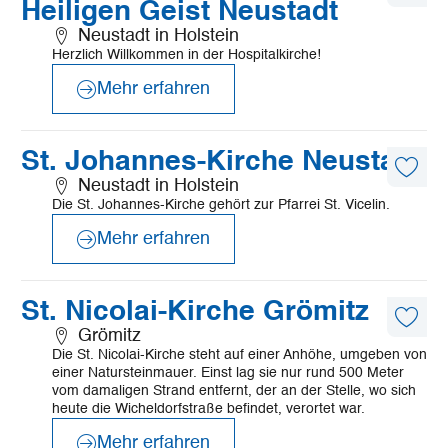
Heiligen Geist Neustadt
Artike
merk
Neustadt in Holstein
Herzlich Willkommen in der Hospitalkirche!
Mehr erfahren
©
Kath. Kirchengemeinde St. Johannes Neustadt
Mehr
St. Johannes-Kirche Neustadt
erfahren
Diese
Neustadt in Holstein
Artike
Die St. Johannes-Kirche gehört zur Pfarrei St. Vicelin.
merk
Mehr erfahren
©
Fromberg
Mehr
St. Nicolai-Kirche Grömitz
erfahren
Diese
Grömitz
Artike
Die St. Nicolai-Kirche steht auf einer Anhöhe, umgeben von
merk
einer Natursteinmauer. Einst lag sie nur rund 500 Meter
vom damaligen Strand entfernt, der an der Stelle, wo sich
heute die Wicheldorfstraße befindet, verortet war.
Mehr erfahren