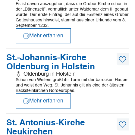
Artike
Es ist davon auszugehen, dass die Gruber Kirche schon in
merk
der „Dänenzeit”, vermutlich unter Waldemar dem II. gebaut
wurde. Der erste Eintrag, der auf die Existenz eines Gruber
Gotteshauses hinweist, stammt aus einer Urkunde vom 8.
September 1232.
Mehr erfahren
©
Fromberg
Mehr
St.-Johannis-Kirche
erfahren
Diese
Oldenburg in Holstein
Artike
merk
Oldenburg in Holstein
Schon von Weitem grüßt ihr Turm mit der barocken Haube
und weist den Weg: St. Johannis gilt als eine der ältesten
Backsteinkirchen Nordeuropas.
Mehr erfahren
©
Mönchsweg e.V./MarTiem Fotografie
Mehr
St. Antonius-Kirche
erfahren
Diese
Neukirchen
Artike