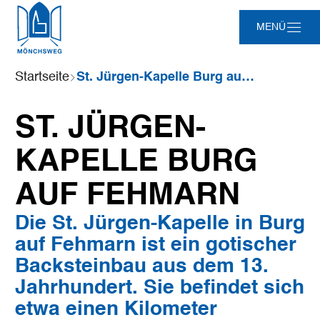
Zum
Zur
Zur
Zum
MENÜ
Hauptinhalt
Suche
Navigation
Footer
springen
springen
springen
springen
Sie
Startseite
St. Jürgen-Kapelle Burg auf Fehmarn
sind
hier:
ST. JÜRGEN-
KAPELLE BURG
AUF FEHMARN
Die St. Jürgen-Kapelle in Burg
auf Fehmarn ist ein gotischer
Backsteinbau aus dem 13.
Jahrhundert. Sie befindet sich
etwa einen Kilometer