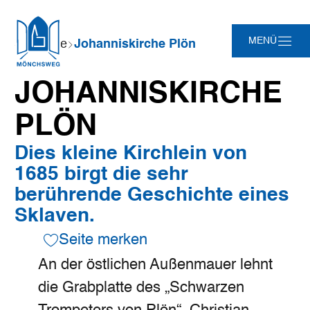
Zum
Zur
Zur
Zum
Sie
MENÜ
Startseite
Johanniskirche Plön
Hauptinhalt
Suche
Navigation
Footer
sind
springen
springen
springen
springen
hier:
JOHANNISKIRCHE
PLÖN
Dies kleine Kirchlein von
1685 birgt die sehr
berührende Geschichte eines
Sklaven.
Seite merken
An der östlichen Außenmauer lehnt
die Grabplatte des „Schwarzen