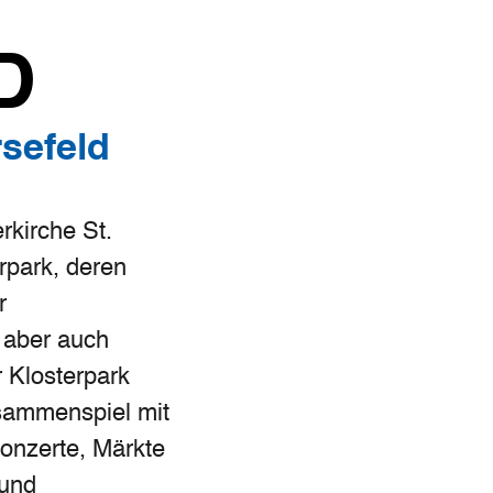
D
sefeld
rkirche St.
rpark, deren
r
 aber auch
 Klosterpark
usammenspiel mit
onzerte, Märkte
 und