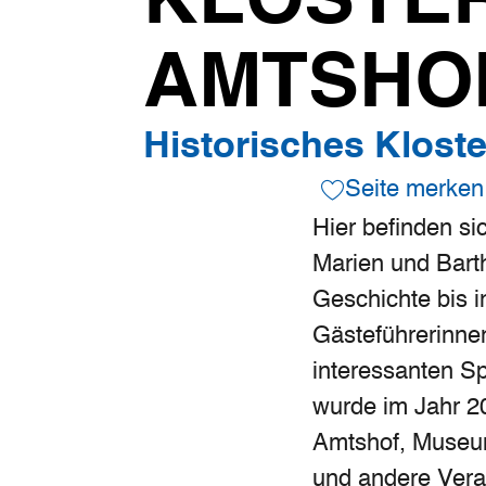
KLOSTE
AMTSHO
Historisches Klost
Seite merken
Hier befinden si
Marien und Bart
Geschichte bis i
Gästeführerinne
interessanten S
wurde im Jahr 2
Amtshof, Museum
und andere Vera