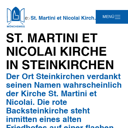
Zum
Zur
Zur
Zum
Sie
MENÜ
Startseite
St. Martini et Nicolai Kirche in Steinkirchen
Hauptinhalt
Suche
Navigation
Footer
sind
springen
springen
springen
springen
hier:
ST. MARTINI ET
NICOLAI KIRCHE
IN STEINKIRCHEN
Der Ort Steinkirchen verdankt
seinen Namen wahrscheinlich
der Kirche St. Martini et
Nicolai. Die rote
Backsteinkirche steht
inmitten eines alten