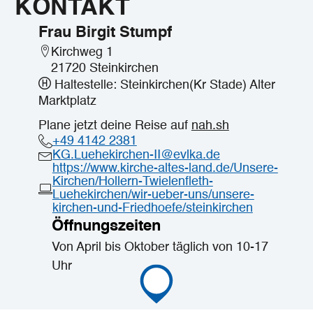
KONTAKT
Frau Birgit Stumpf
Kirchweg 1
21720 Steinkirchen
Haltestelle: Steinkirchen(Kr Stade) Alter
Marktplatz
Plane jetzt deine Reise auf
nah.sh
+49 4142 2381
KG.Luehekirchen-II@evlka.de
https://www.kirche-altes-land.de/Unsere-
Kirchen/Hollern-Twielenfleth-
Luehekirchen/wir-ueber-uns/unsere-
kirchen-und-Friedhoefe/steinkirchen
Öffnungszeiten
Von April bis Oktober täglich von 10-17
Uhr