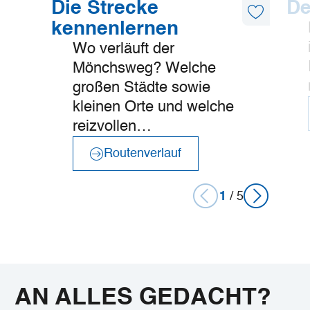
Routenverlauf
Etappen
Die Strecke
De
Diesen
kennenlernen
Artikel
merken
Wo verläuft der
Mönchsweg? Welche
großen Städte sowie
kleinen Orte und welche
reizvollen…
Routenverlauf
1
/
5
AN ALLES GEDACHT?