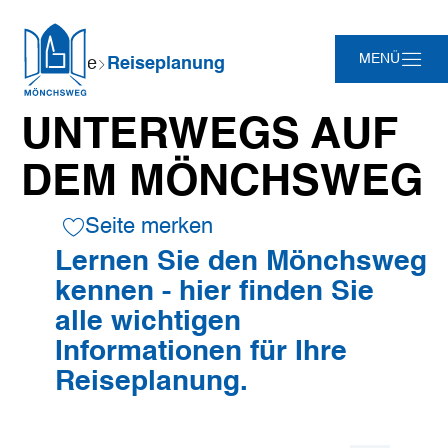
Video
abspielen
©
Mönchsweg e.V. / MarTiem Fotografie
Zum
Zur
Zur
Zum
Sie
MENÜ
Startseite
Reiseplanung
Hauptinhalt
Suche
Navigation
Footer
sind
springen
springen
springen
springen
hier:
UNTERWEGS AUF
DEM MÖNCHSWEG
Seite merken
Lernen Sie den Mönchsweg
kennen - hier finden Sie
alle wichtigen
Informationen für Ihre
Reiseplanung.
©
Mönchsweg e.V. / MarTiem Fotografie