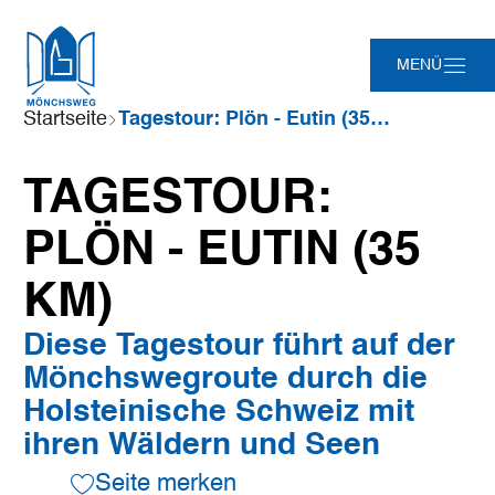
Zum
Zur
Zur
Zum
MENÜ
Hauptinhalt
Suche
Navigation
Footer
springen
springen
springen
springen
Sie
Startseite
Tagestour: Plön - Eutin (35 km)
sind
hier:
Leaflet
|
©
Maptoolkit
©
OSM
TAGESTOUR:
Mein Standort
PLÖN - EUTIN (35
KM)
Diese Tagestour führt auf der
Mönchswegroute durch die
Holsteinische Schweiz mit
ihren Wäldern und Seen
Seite merken