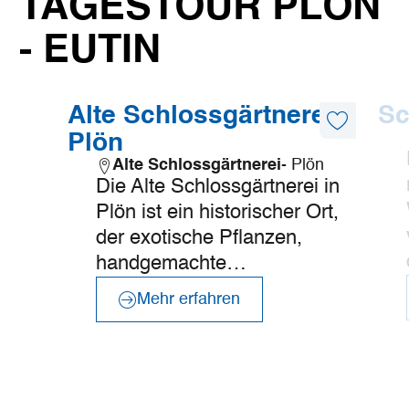
TAGESTOUR PLÖN
- EUTIN
©
TI GPS Anne Weise
Mehr
Mehr
Alte Schlossgärtnerei
Sc
erfahren
erfahre
Diesen
Plön
Artikel
merken
Alte Schlossgärtnerei
- Plön
Die Alte Schlossgärtnerei in
Plön ist ein historischer Ort,
der exotische Pflanzen,
handgemachte…
Mehr erfahren