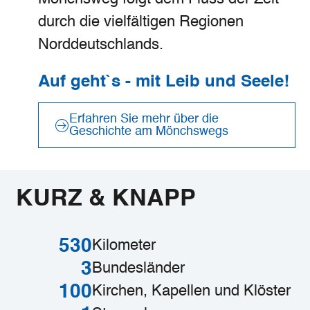
durch die vielfältigen Regionen
Norddeutschlands.
Auf geht`s - mit Leib und Seele!
Erfahren Sie mehr über die
Geschichte am Mönchswegs
©
Mönchsweg e.V.
KURZ & KNAPP
©
Mönchsweg e.V. / MarTiem Fotografie
©
©
Mönchsweg e.V. / MarTiem Fotografie
Mönchsweg e.V. / MarTiem Fotografie
530
Kilometer
3
Bundesländer
100
Kirchen, Kapellen und Klöster