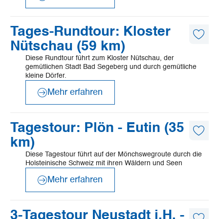
©
Mönchsweg e.V./MarTiem Fotografie
Mehr
Tages-Rundtour: Kloster
erfahren
Diese
Nütschau (59 km)
Artike
merk
Diese Rundtour führt zum Kloster Nütschau, der
gemütlichen Stadt Bad Segeberg und durch gemütliche
kleine Dörfer.
Mehr erfahren
©
Mönchsweg e.V./MarTiem Fotografie
Mehr
Tagestour: Plön - Eutin (35
erfahren
Diese
km)
Artike
merk
Diese Tagestour führt auf der Mönchswegroute durch die
Holsteinische Schweiz mit ihren Wäldern und Seen
Mehr erfahren
©
Mönchsweg e.V./MarTiem Fotografie
Mehr
3-Tagestour Neustadt i.H. -