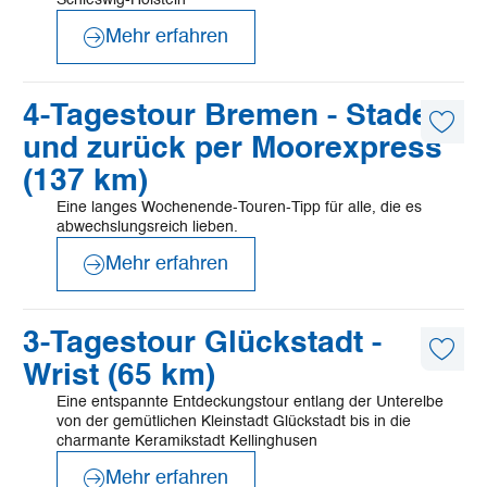
Schleswig-Holstein
Mehr erfahren
©
Mönchsweg e.V./MarTiem Fotografie
Mehr
4-Tagestour Bremen - Stade
erfahren
Diese
und zurück per Moorexpress
Artike
merk
(137 km)
Eine langes Wochenende-Touren-Tipp für alle, die es
abwechslungsreich lieben.
Mehr erfahren
©
Mönchsweg e.V./MarTiem Fotografie
Mehr
3-Tagestour Glückstadt -
erfahren
Diese
Wrist (65 km)
Artike
merk
Eine entspannte Entdeckungstour entlang der Unterelbe
von der gemütlichen Kleinstadt Glückstadt bis in die
charmante Keramikstadt Kellinghusen
Mehr erfahren