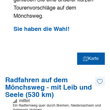
genießen Sie eine unserer kurzen
Tourenvorschläge auf dem
Mönchsweg.
Sie haben die Wahl!
Karte
©
Mönchsweg e.V./MarTiem Fotografie
Mehr
Radfahren auf dem
erfahren
Diese
Mönchsweg - mit Leib und
Artike
merk
Seele (530 km)
Anforderung:
mittel
Ein Radfernweg quer durch Bremen, Niedersachsen und