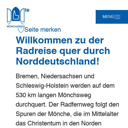
Sie
©
Mönchsweg e.V. / MarTiem Fotografie
Startseite
sind
Zum
Zur
Zur
Zum
MENÜ
hier:
Hauptinhalt
Suche
Navigation
Footer
springen
springen
springen
springen
Seite merken
Willkommen zu der
Radreise quer durch
Norddeutschland!
Bremen, Niedersachsen und
Schleswig-Holstein werden auf dem
530 km langen Mönchsweg
durchquert. Der Radfernweg folgt den
Spuren der Mönche, die im Mittelalter
das Christentum in den Norden