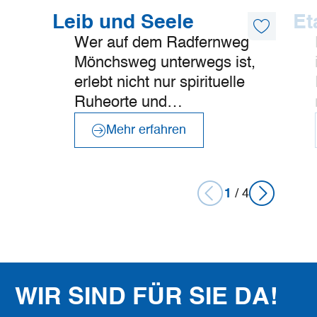
©
Mönchsweg e.V. / MarTiem Fotografie
Mehr
Mehr
Leib und Seele
Et
erfahren
erfahre
Diesen
Wer auf dem Radfernweg
Artikel
merken
Mönchsweg unterwegs ist,
erlebt nicht nur spirituelle
Ruheorte und…
Mehr erfahren
1
/
4
WIR SIND FÜR SIE DA!