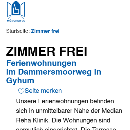
Zum
Zur
Zur
Zum
Hauptinhalt
Suche
Navigation
Footer
springen
springen
springen
springen
Sie
Startseite
Zimmer frei
sind
hier:
ZIMMER FREI
Ferienwohnungen
im Dammersmoorweg in
Gyhum
Seite merken
Unsere Ferienwohnungen befinden
sich in unmittelbarer Nähe der Median
Reha Klinik. Die Wohnungen sind