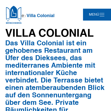
Zum
Zur
Zur
Zum
Sie
MENÜ
Startseite
Villa Colonial
Hauptinhalt
Suche
Navigation
Footer
sind
springen
springen
springen
springen
hier:
VILLA COLONIAL
Das Villa Colonial ist ein
gehobenes Restaurant am
Ufer des Dieksees, das
mediterranes Ambiente mit
internationaler Küche
verbindet. Die Terrasse bietet
einen atemberaubenden Blick
auf den Sonnenuntergang
über dem See. Private
Räumlichkeiten für