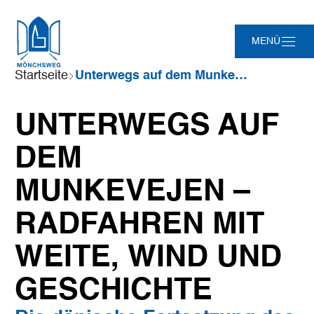
Zum
Zur
Zur
Zum
MENÜ
Hauptinhalt
Suche
Navigation
Footer
springen
springen
springen
springen
Sie
Startseite
Unterwegs auf dem Munkevejen – Radfahren mit Weite, Wind und Geschichte
sind
hier:
Leaflet
|
©
Maptoolkit
©
OSM
UNTERWEGS AUF
Mein Standort
DEM
MUNKEVEJEN –
RADFAHREN MIT
WEITE, WIND UND
GESCHICHTE