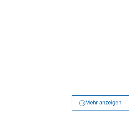
©
Mönchsweg e.V.
©
Till Niermann
©
Mönchsweg e.V.
©
Akoopal
Mehr anzeigen