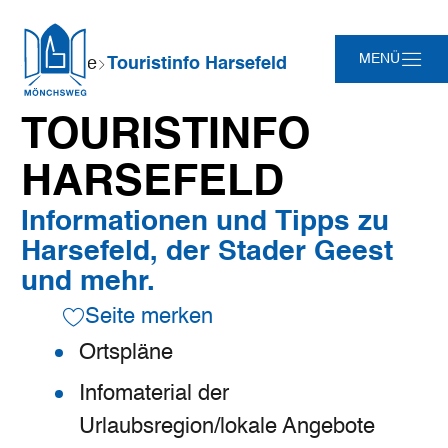
Zum
Zur
Zur
Zum
Sie
MENÜ
Startseite
Touristinfo Harsefeld
Hauptinhalt
Suche
Navigation
Footer
sind
springen
springen
springen
springen
hier:
TOURISTINFO
HARSEFELD
Informationen und Tipps zu
Harsefeld, der Stader Geest
und mehr.
Seite merken
Ortspläne
Infomaterial der
Urlaubsregion/lokale Angebote