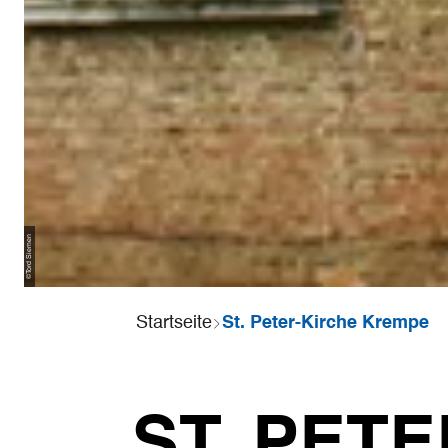
Tord Siemen
©
Sie
Startseite
St. Peter-Kirche Krempe
sind
hier:
ST. PET