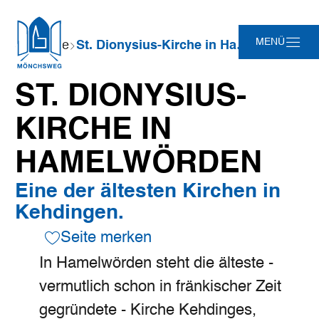
Zum
Zur
Zur
Zum
Sie
MENÜ
Startseite
St. Dionysius-Kirche in Hamelwörden
Hauptinhalt
Suche
Navigation
Footer
sind
springen
springen
springen
springen
hier:
ST. DIONYSIUS-
KIRCHE IN
HAMELWÖRDEN
Eine der ältesten Kirchen in
Kehdingen.
Seite merken
In Hamelwörden steht die älteste -
vermutlich schon in fränkischer Zeit
gegründete - Kirche Kehdinges,