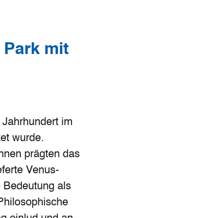
 Park mit
. Jahrhundert im
tet wurde.
nnen prägten das
eferte Venus-
e Bedeutung als
Philosophische