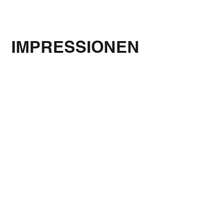
IMPRESSIONEN
©
Tourismus-Service Fehmarn, Sina Schweyer
©
Tourismus-Service Fehmarn, Sina Schweyer
©
Tourismus-Service Fehmarn, Sina Schweyer