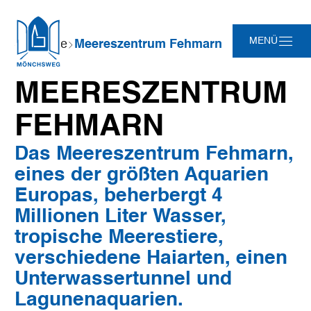
Zum
Zur
Zur
Zum
Sie
MENÜ
Startseite
Meereszentrum Fehmarn
Hauptinhalt
Suche
Navigation
Footer
sind
springen
springen
springen
springen
hier:
MEERESZENTRUM
FEHMARN
Das Meereszentrum Fehmarn,
eines der größten Aquarien
Europas, beherbergt 4
Millionen Liter Wasser,
tropische Meerestiere,
verschiedene Haiarten, einen
Unterwassertunnel und
Lagunenaquarien.