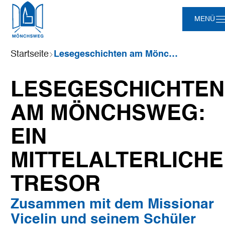
Zum
Zur
Zur
Zum
MENÜ
Hauptinhalt
Suche
Navigation
Footer
springen
springen
springen
springen
Sie
Startseite
Lesegeschichten am Mönchsweg: Ein mittelalterlicher Tresor
sind
hier:
LESEGESCHICHTEN
AM MÖNCHSWEG:
EIN
MITTELALTERLICH
TRESOR
Zusammen mit dem Missionar
Vicelin und seinem Schüler