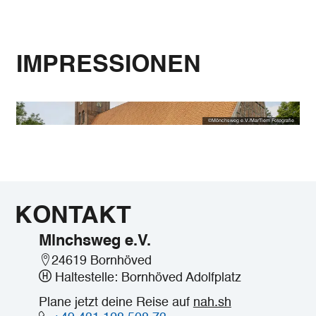
IMPRESSIONEN
©
Mönchsweg e.V./MarTiem Fotografie
KONTAKT
Mlnchsweg e.V.
24619 Bornhöved
Haltestelle: Bornhöved Adolfplatz
Plane jetzt deine Reise auf
nah.sh