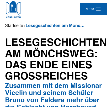
Zum
Zur
Zur
Zum
MENÜ
Hauptinhalt
Suche
Navigation
Footer
springen
springen
springen
springen
Sie
Startseite
Lesegeschichten am Mönchsweg: Das Ende eines Großreiches
sind
hier:
LESEGESCHICHTEN
AM MÖNCHSWEG:
DAS ENDE EINES
GROSSREICHES
Zusammen mit dem Missionar
Vicelin und seinem Schüler
Bruno von Faldera mehr über