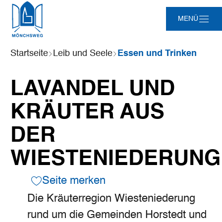
Zum
Zur
Zur
Zum
MENÜ
Hauptinhalt
Suche
Navigation
Footer
springen
springen
springen
springen
Sie
Startseite
Leib und Seele
Essen und Trinken
sind
hier:
LAVANDEL UND
KRÄUTER AUS
DER
WIESTENIEDERUNG
Seite merken
Die Kräuterregion Wiesteniederung
rund um die Gemeinden Horstedt und