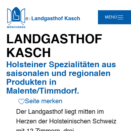
Zum
Zur
Zur
Zum
Sie
MENÜ
Startseite
Landgasthof Kasch
Hauptinhalt
Suche
Navigation
Footer
sind
springen
springen
springen
springen
hier:
LANDGASTHOF
KASCH
Holsteiner Spezialitäten aus
saisonalen und regionalen
Produkten in
Malente/Timmdorf.
Seite merken
Der Landgasthof liegt mitten im
Herzen der Holsteinischen Schweiz