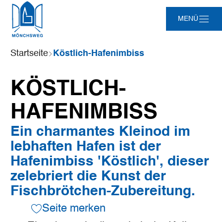
Zum
Zur
Zur
Zum
MENÜ
Hauptinhalt
Suche
Navigation
Footer
springen
springen
springen
springen
Sie
Startseite
Köstlich-Hafenimbiss
sind
hier:
KÖSTLICH-
HAFENIMBISS
Ein charmantes Kleinod im
lebhaften Hafen ist der
Hafenimbiss 'Köstlich', dieser
zelebriert die Kunst der
Fischbrötchen-Zubereitung.
Seite merken