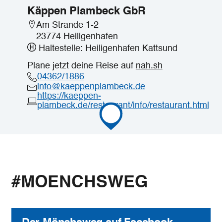
Käppen Plambeck GbR
Am Strande 1-2
23774 Heiligenhafen
Haltestelle: Heiligenhafen Kattsund
Plane jetzt deine Reise auf
nah.sh
04362/1886
info@kaeppenplambeck.de
https://kaeppen-
plambeck.de/restaurant/info/restaurant.html
#MOENCHSWEG