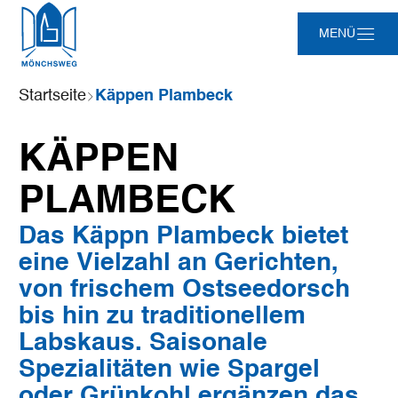
Zum
Zur
Zur
Zum
MENÜ
Hauptinhalt
Suche
Navigation
Footer
springen
springen
springen
springen
Sie
Startseite
Käppen Plambeck
sind
hier:
KÄPPEN
PLAMBECK
Das Käppn Plambeck bietet
eine Vielzahl an Gerichten,
von frischem Ostseedorsch
bis hin zu traditionellem
Labskaus. Saisonale
Spezialitäten wie Spargel
oder Grünkohl ergänzen das