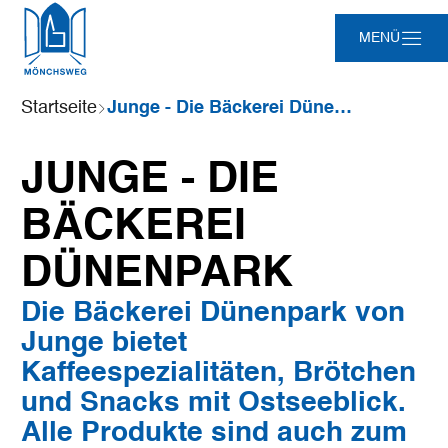
Zum
Zur
Zur
Zum
MENÜ
Hauptinhalt
Suche
Navigation
Footer
springen
springen
springen
springen
Sie
Startseite
Junge - Die Bäckerei Dünenpark
sind
hier:
JUNGE - DIE
BÄCKEREI
DÜNENPARK
Die Bäckerei Dünenpark von
Junge bietet
Kaffeespezialitäten, Brötchen
und Snacks mit Ostseeblick.
Alle Produkte sind auch zum