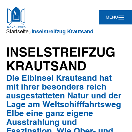
Zum
Zur
Zur
Zum
MENÜ
Hauptinhalt
Suche
Navigation
Footer
springen
springen
springen
springen
Sie
Startseite
Inselstreifzug Krautsand
sind
hier:
Leaflet
|
©
Maptoolkit
©
OSM
INSELSTREIFZUG
Mein Standort
KRAUTSAND
Die Elbinsel Krautsand hat
mit ihrer besonders reich
ausgestatteten Natur und der
Lage am Weltschifffahrtsweg
Elbe eine ganz eigene
Ausstrahlung und
Faszination. Wie Ober- und