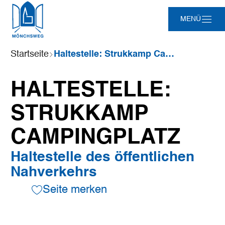
Zum
Zur
Zur
Zum
MENÜ
Hauptinhalt
Suche
Navigation
Footer
springen
springen
springen
springen
Sie
Startseite
Haltestelle: Strukkamp Campingplatz
sind
hier:
HALTESTELLE:
STRUKKAMP
CAMPINGPLATZ
Haltestelle des öffentlichen
Nahverkehrs
Seite merken