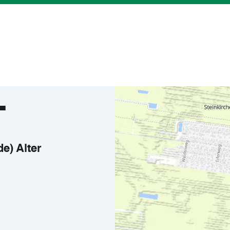
T
e) Alter