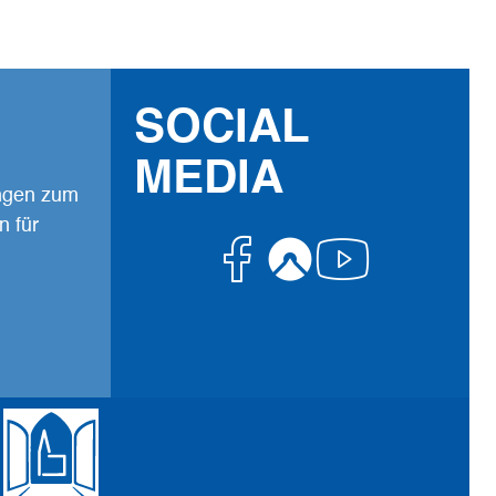
SOCIAL
MEDIA
ungen zum
n für
Facebook
Komoot
Youtub