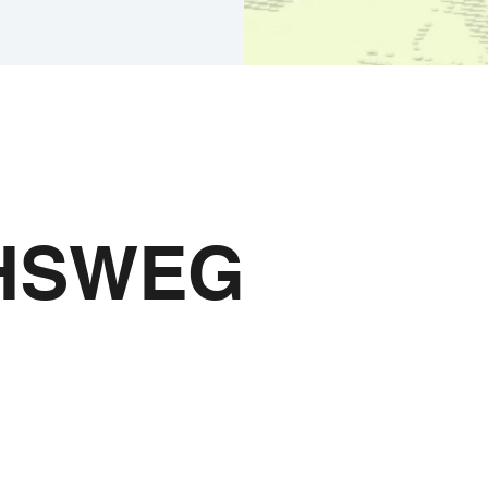
Der Mönchswe
HSWEG
und Youtube
Vernetzen und T
Highlights und 
Wir freuen uns!