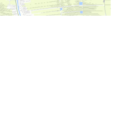
g auf Facebook, Komoot
eilen von persönlichen
Lieblingsorten erwünscht.