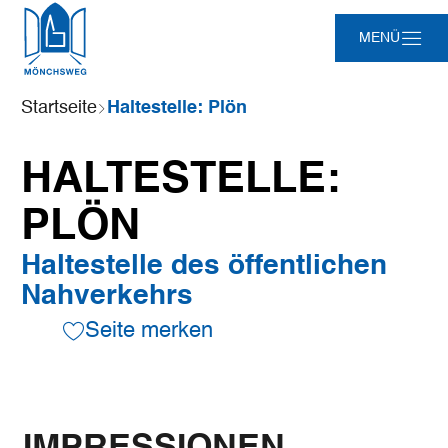
Zum
Zur
Zur
Zum
MENÜ
Hauptinhalt
Suche
Navigation
Footer
springen
springen
springen
springen
Sie
Startseite
Haltestelle: Plön
sind
hier:
HALTESTELLE:
PLÖN
Haltestelle des öffentlichen
Nahverkehrs
Seite merken