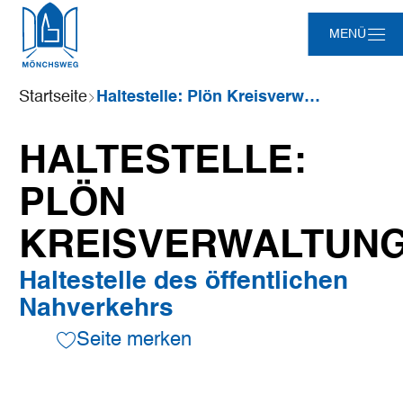
Zum
Zur
Zur
Zum
MENÜ
Hauptinhalt
Suche
Navigation
Footer
springen
springen
springen
springen
Sie
Startseite
Haltestelle: Plön Kreisverwaltung
sind
hier:
HALTESTELLE:
PLÖN
KREISVERWALTUN
Haltestelle des öffentlichen
Nahverkehrs
Seite merken