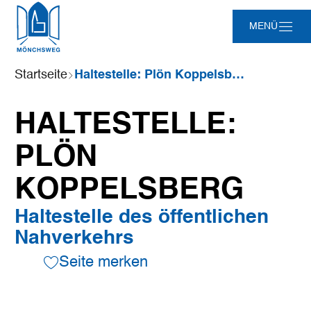
Zum
Zur
Zur
Zum
MENÜ
Hauptinhalt
Suche
Navigation
Footer
springen
springen
springen
springen
Sie
Startseite
Haltestelle: Plön Koppelsberg
sind
hier:
HALTESTELLE:
PLÖN
KOPPELSBERG
Haltestelle des öffentlichen
Nahverkehrs
Seite merken