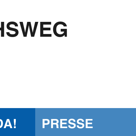
Der Mönchswe
HSWEG
und Youtube
Vernetzen und T
Highlights und 
Wir freuen uns!
Facebook
Komoot
Youtube
DA!
PRESSE