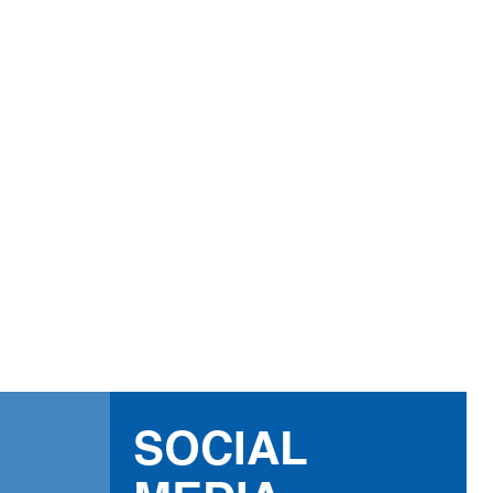
g auf Facebook, Komoot
eilen von persönlichen
Lieblingsorten erwünscht.
SOCIAL