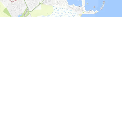
g auf Facebook, Komoot
eilen von persönlichen
Lieblingsorten erwünscht.