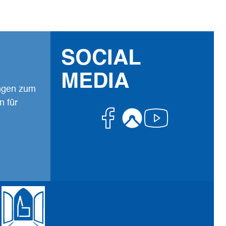
SOCIAL
MEDIA
ungen zum
n für
Facebook
Komoot
Youtub