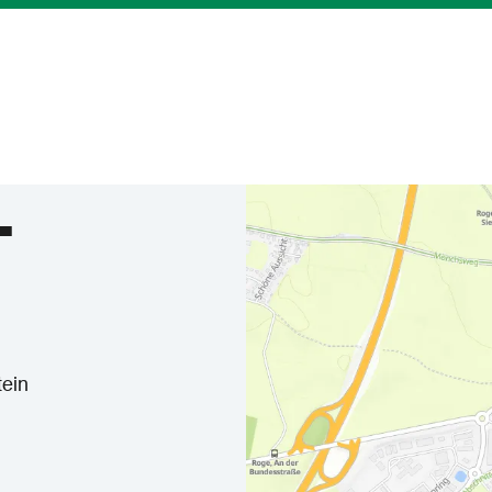
T
tein