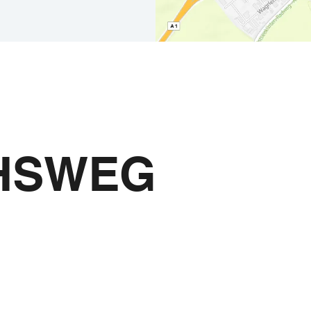
Der Mönchswe
HSWEG
und Youtube
Vernetzen und T
Highlights und 
Wir freuen uns!