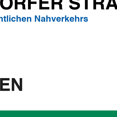
ORFER STRA
entlichen Nahverkehrs
NEN