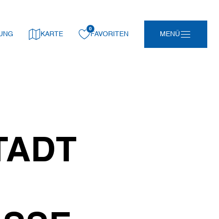
0
gemerkt:
UNG
KARTE
FAVORITEN
MENÜ
TADT