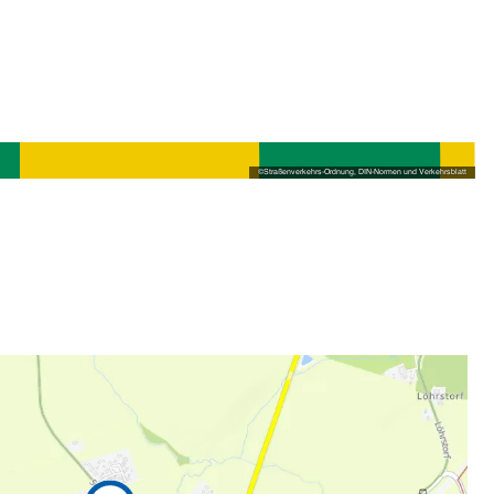
©
Straßenverkehrs-Ordnung, DIN-Normen und Verkehrsblatt