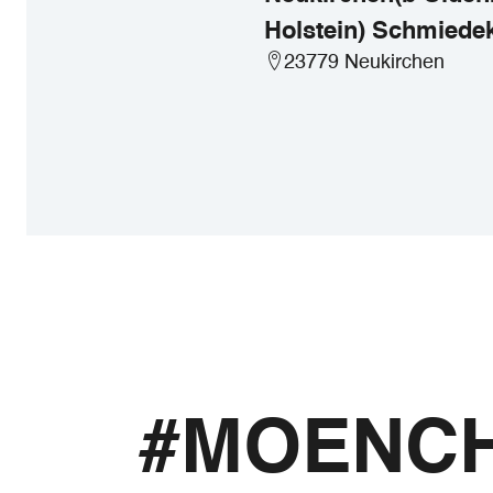
Holstein) Schmied
23779 Neukirchen
#MOENC