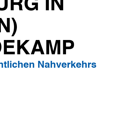
URG IN
N)
DEKAMP
entlichen Nahverkehrs