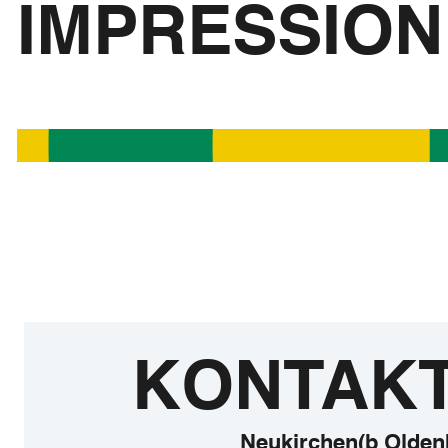
IMPRESSIO
KONTAK
Neukirchen(b Olden