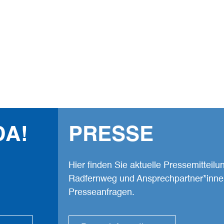
Vernetzen und T
Highlights und 
Wir freuen uns!
Facebook
Komoot
Youtube
DA!
PRESSE
Hier finden Sie aktuelle Pressemitteil
Radfernweg und Ansprechpartner*inne
Presseanfragen.