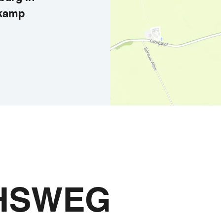
ekamp
Der Mönchswe
HSWEG
und Youtube