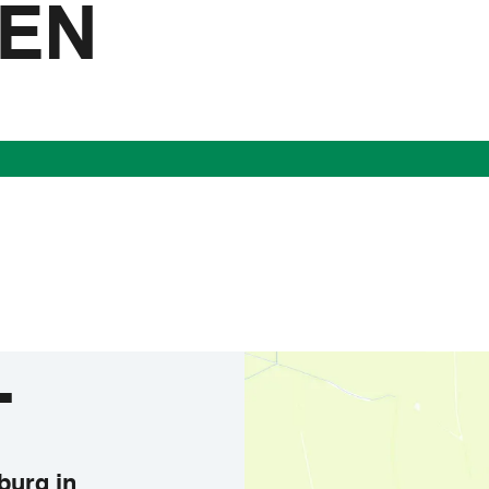
NEN
T
burg in