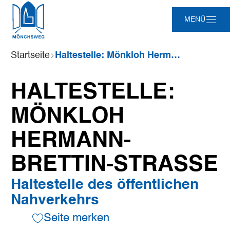
Zum
Zur
Zur
Zum
MENÜ
Hauptinhalt
Suche
Navigation
Footer
springen
springen
springen
springen
Sie
Startseite
Haltestelle: Mönkloh Hermann-Brettin-Straße
sind
hier:
HALTESTELLE:
MÖNKLOH
HERMANN-
BRETTIN-STRASSE
Haltestelle des öffentlichen
Nahverkehrs
Seite merken