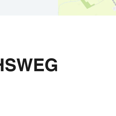
Der Mönchswe
HSWEG
und Youtube
Vernetzen und T
Highlights und 
Wir freuen uns!