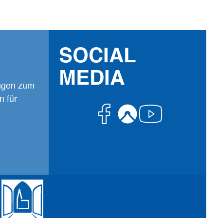
SOCIAL
MEDIA
ungen zum
n für
Facebook
Komoot
Youtub