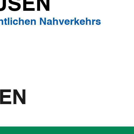
USEN
entlichen Nahverkehrs
NEN