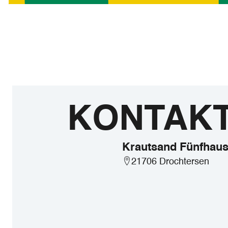
KONTAK
Krautsand Fünfhau
21706 Drochtersen