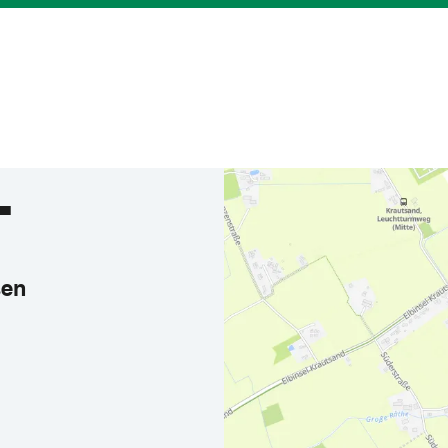
T
sen