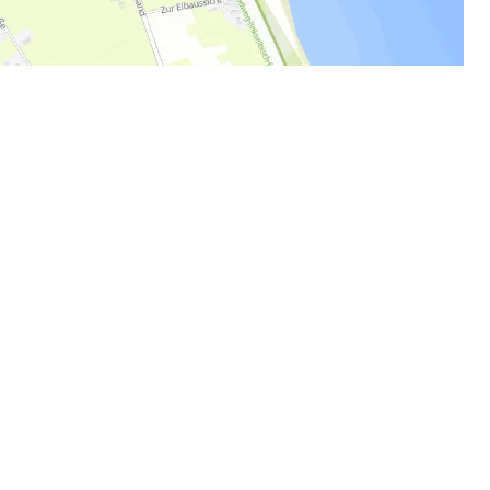
g auf Facebook, Komoot
eilen von persönlichen
Lieblingsorten erwünscht.