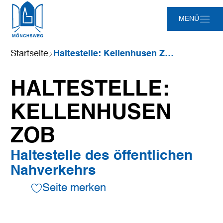
Zum
Zur
Zur
Zum
MENÜ
Hauptinhalt
Suche
Navigation
Footer
springen
springen
springen
springen
Sie
Startseite
Haltestelle: Kellenhusen ZOB
sind
hier:
HALTESTELLE:
KELLENHUSEN
ZOB
Haltestelle des öffentlichen
Nahverkehrs
Seite merken