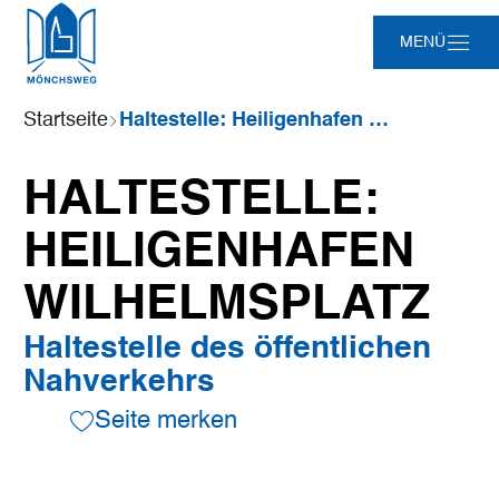
Zum
Zur
Zur
Zum
MENÜ
Hauptinhalt
Suche
Navigation
Footer
springen
springen
springen
springen
Sie
Startseite
Haltestelle: Heiligenhafen Wilhelmsplatz
sind
hier:
HALTESTELLE:
HEILIGENHAFEN
WILHELMSPLATZ
Haltestelle des öffentlichen
Nahverkehrs
Seite merken