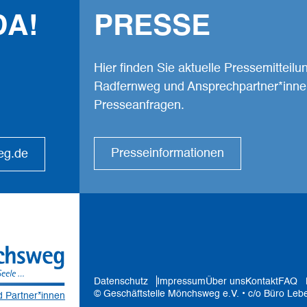
DA!
PRESSE
Hier finden Sie aktuelle Pressemitteil
Radfernweg und Ansprechpartner*inne
Presseanfragen.
Presseinformationen
eg.de
Datenschutz
Impressum
Über uns
Kontakt
FAQ
© Geschäftstelle Mönchsweg e.V. • c/o Büro Leb
d Partner*innen