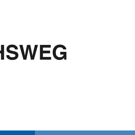
Der Mönchswe
HSWEG
und Youtube
Vernetzen und T
Highlights und 
Wir freuen uns!
Facebook
Komoot
Youtube