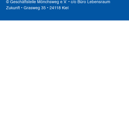
© Geschäftstelle Mönchsweg e.V. • c/o Büro Lebensraum
Zukunft • Grasweg 35 • 24118 Kiel