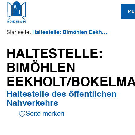
Zum
Zur
Zur
Zum
ME
Hauptinhalt
Suche
Navigation
Footer
springen
springen
springen
springen
Sie
Startseite
Haltestelle: Bimöhlen Eekholt/Bokelmann
sind
hier:
HALTESTELLE:
BIMÖHLEN
EEKHOLT/BOKELM
Haltestelle des öffentlichen
Nahverkehrs
Seite merken