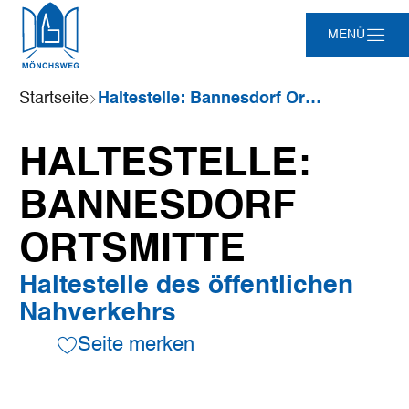
Zum
Zur
Zur
Zum
MENÜ
Hauptinhalt
Suche
Navigation
Footer
springen
springen
springen
springen
Sie
Startseite
Haltestelle: Bannesdorf Ortsmitte
sind
hier:
HALTESTELLE:
BANNESDORF
ORTSMITTE
Haltestelle des öffentlichen
Nahverkehrs
Seite merken