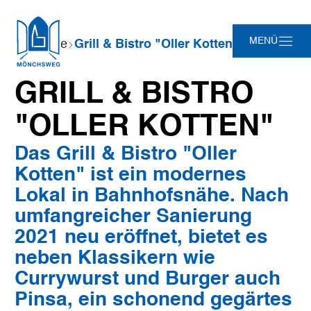
Zum
Zur
Zur
Zum
Sie
MENÜ
Startseite
Grill & Bistro "Oller Kotten"
Hauptinhalt
Suche
Navigation
Footer
sind
springen
springen
springen
springen
hier:
GRILL & BISTRO
"OLLER KOTTEN"
Das Grill & Bistro "Oller
Kotten" ist ein modernes
Lokal in Bahnhofsnähe. Nach
umfangreicher Sanierung
2021 neu eröffnet, bietet es
neben Klassikern wie
Currywurst und Burger auch
Pinsa, ein schonend gegärtes