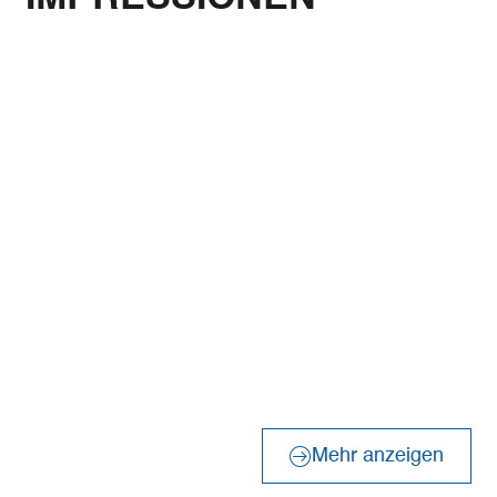
Bernd Otten PhotographieVG Bild-Kunst Urh.-Nr.: 323
Bernd Otten PhotographieVG Bild-Kunst Urh.-Nr.: 323
©
©
6 313
6 313
©
Manuela Witt/Tourist Info Hemmoor, M. Witt
©
Tourist Info Hemmoor
Mehr anzeigen