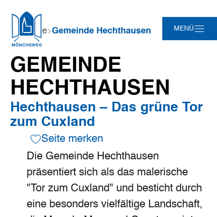
Zum
Zur
Zur
Zum
Sie
MENÜ
Startseite
Gemeinde Hechthausen
Hauptinhalt
Suche
Navigation
Footer
sind
springen
springen
springen
springen
hier:
GEMEINDE
HECHTHAUSEN
Hechthausen – Das grüne Tor
zum Cuxland
Seite merken
Die Gemeinde Hechthausen
präsentiert sich als das malerische
"Tor zum Cuxland" und besticht durch
eine besonders vielfältige Landschaft,