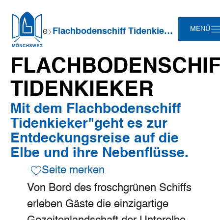
Zum
Zur
Zur
Zum
Sie
MENÜ
Startseite
Flachbodenschiff Tidenkieker
Hauptinhalt
Suche
Navigation
Footer
sind
springen
springen
springen
springen
hier:
FLACHBODENSCHIF
TIDENKIEKER
Mit dem Flachbodenschiff
Tidenkieker"geht es zur
Entdeckungsreise auf die
Elbe und ihre Nebenflüsse.
Seite merken
Von Bord des froschgrünen Schiffs
erleben Gäste die einzigartige