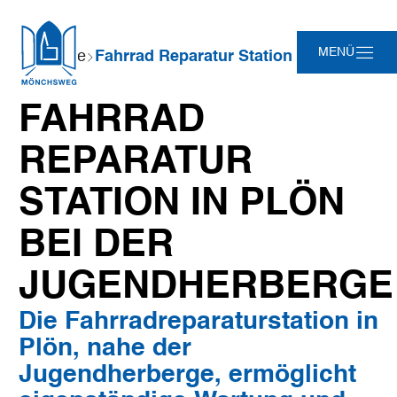
Zum
Zur
Zur
Zum
Sie
MENÜ
Startseite
Fahrrad Reparatur Station in Plön bei der Jugendherberge
Hauptinhalt
Suche
Navigation
Footer
sind
springen
springen
springen
springen
hier:
FAHRRAD
REPARATUR
STATION IN PLÖN
BEI DER
JUGENDHERBERGE
Die Fahrradreparaturstation in
Plön, nahe der
Jugendherberge, ermöglicht