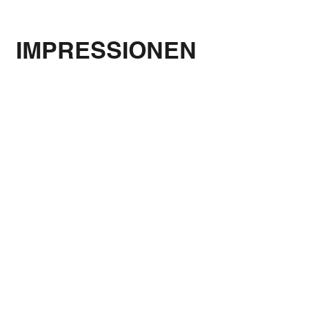
IMPRESSIONEN
©
Gerd Beckmann
©
Esther Beckmann
©
Esther Beckmann
©
Dorina Krah, Urlaubsregion Altes Land am Elbstrom