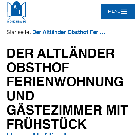
Zum
Zur
Zur
Zum
MENÜ
Hauptinhalt
Suche
Navigation
Footer
springen
springen
springen
springen
Sie
Startseite
Der Altländer Obsthof Ferienwohnung und Gästezimmer mit Frühstück
sind
hier:
DER ALTLÄNDER
OBSTHOF
FERIENWOHNUNG
UND
GÄSTEZIMMER MIT
FRÜHSTÜCK