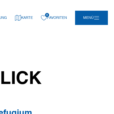
0
gemerkt:
UNG
KARTE
FAVORITEN
MENÜ
LICK
Refugium