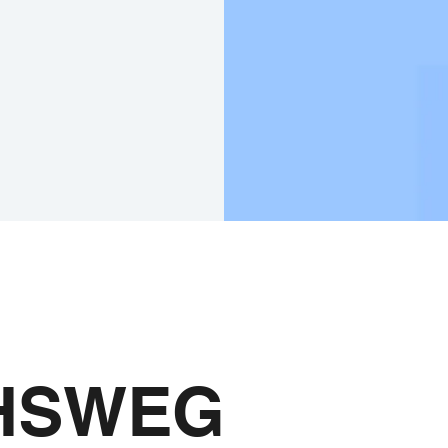
Der Mönchswe
HSWEG
und Youtube