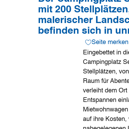
mit 200 Stellplätz
malerischer Landsch
befinden sich in un
Seite merken
Eingebettet in d
Campingplatz Se
Stellplätzen, vo
Raum für Abent
verleiht dem Or
Entspannen einlä
Mietwohnwagen z
auf ihre Kosten
nahegelegenen L