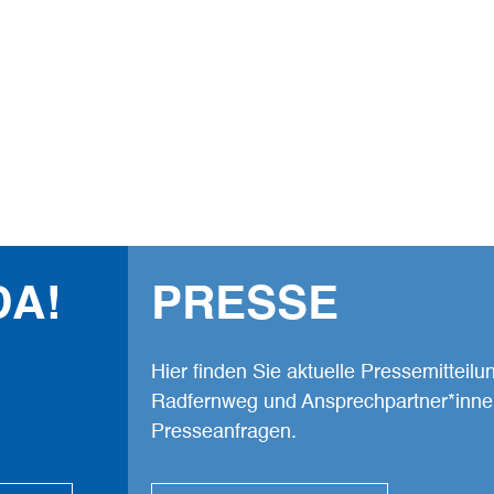
Vernetzen und T
Highlights und 
Wir freuen uns!
Facebook
Komoot
Youtube
DA!
PRESSE
Hier finden Sie aktuelle Pressemitteil
Radfernweg und Ansprechpartner*inne
Presseanfragen.