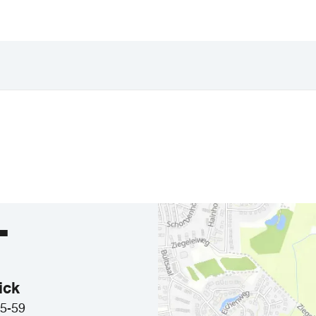
T
ick
55-59