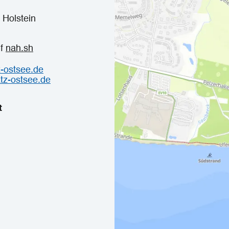
 Holstein
uf
nah.sh
-ostsee.de
tz-ostsee.de
t