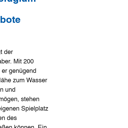
ebote
t der
ber. Mit 200
t er genügend
 Nähe zum Wasser
en und
r mögen, stehen
genen Spielplatz
en des
eßen können. Ein