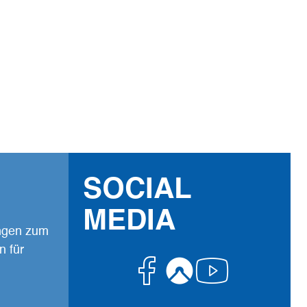
eilen von persönlichen
Lieblingsorten erwünscht.
SOCIAL
MEDIA
ungen zum
n für
Facebook
Komoot
Youtub