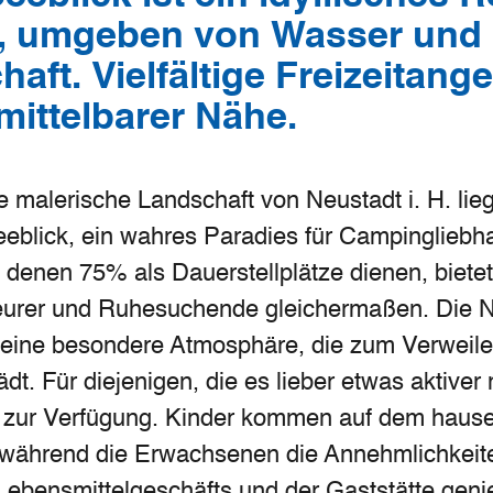
en, umgeben von Wasser und
aft. Vielfältige Freizeitang
mittelbarer Nähe.
ie malerische Landschaft von Neustadt i. H. lieg
eblick, ein wahres Paradies für Campingliebha
n denen 75% als Dauerstellplätze dienen, biete
eurer und Ruhesuchende gleichermaßen. Die
t eine besondere Atmosphäre, die zum Verweil
dt. Für diejenigen, die es lieber etwas aktive
ur Verfügung. Kinder kommen auf dem hausei
, während die Erwachsenen die Annehmlichkeit
ebensmittelgeschäfts und der Gaststätte geni