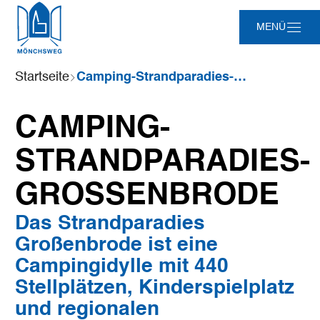
Zum
Zur
Zur
Zum
MENÜ
Hauptinhalt
Suche
Navigation
Footer
springen
springen
springen
springen
Sie
Startseite
Camping-Strandparadies-Großenbrode
sind
hier:
CAMPING-
STRANDPARADIES-
GROSSENBRODE
Das Strandparadies
Großenbrode ist eine
Campingidylle mit 440
Stellplätzen, Kinderspielplatz
und regionalen