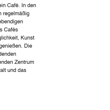
in Café. In den
n regelmäßig
lebendigen
es Cafés
lichkeit, Kunst
 genießen. Die
ndenden
renden Zentrum
falt und das