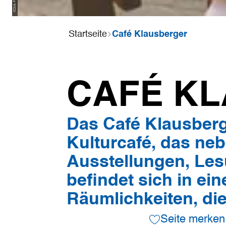
©
Sie
Startseite
Café Klausberger
sind
hier:
CAFÉ K
Das Café Klausberge
Kulturcafé, das ne
Ausstellungen, Les
befindet sich in ei
Räumlichkeiten, die
Seite merken