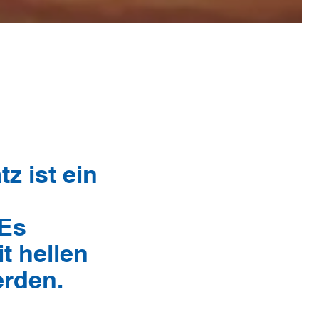
z ist ein
 Es
t hellen
erden.