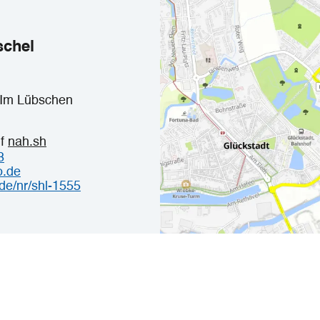
T
schel
t Im Lübschen
uf
nah.sh
8
o.de
de/nr/shl-1555