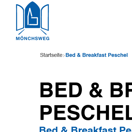
Sie
Startseite
Bed & Breakfast Peschel
sind
hier:
BED & B
PESCHE
Bed & Breakfast Pe