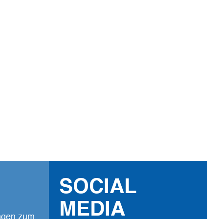
g auf Facebook, Komoot
eilen von persönlichen
Lieblingsorten erwünscht.
SOCIAL
MEDIA
ungen zum