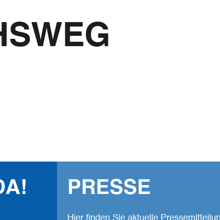
Der Mönchswe
HSWEG
und Youtube
Vernetzen und T
Highlights und 
Wir freuen uns!
Facebook
Komoot
Youtube
DA!
PRESSE
Hier finden Sie aktuelle Pressemitteil