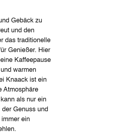
t und Gebäck zu
reut und den
 das traditionelle
für Genießer. Hier
 eine Kaffeepause
s und warmen
ei Knaack ist ein
he Atmosphäre
 kann als nur ein
g, der Genuss und
t immer ein
ehlen.