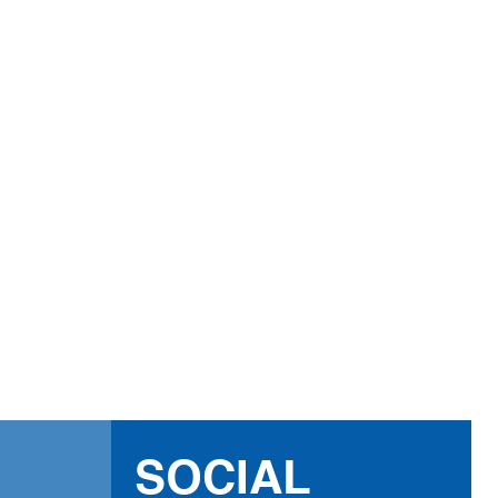
g auf Facebook, Komoot
eilen von persönlichen
Lieblingsorten erwünscht.
SOCIAL