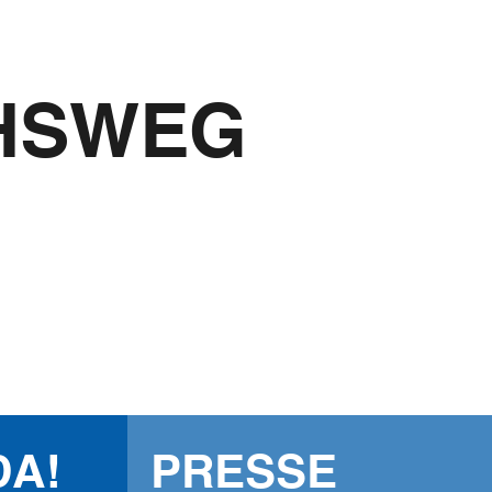
Der Mönchswe
HSWEG
und Youtube
Vernetzen und T
Highlights und 
Wir freuen uns!
Facebook
Komoot
Youtube
DA!
PRESSE