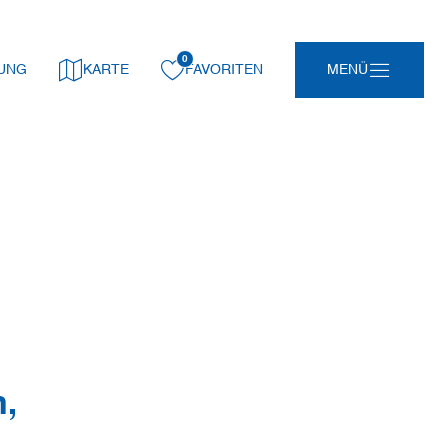
0
gemerkt:
UNG
KARTE
FAVORITEN
MENÜ
n
,