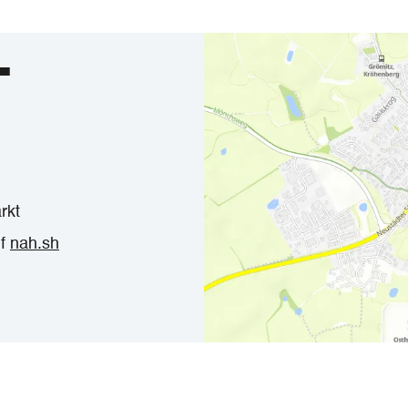
T
rkt
uf
nah.sh