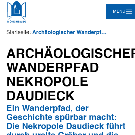
Zum
Zur
Zur
Zum
MENÜ
Hauptinhalt
Suche
Navigation
Footer
springen
springen
springen
springen
Sie
Startseite
Archäologischer Wanderpfad Nekropole Daudieck
sind
hier:
ARCHÄOLOGISCHE
WANDERPFAD
NEKROPOLE
DAUDIECK
Ein Wanderpfad, der
Geschichte spürbar macht:
Die Nekropole Daudieck führt