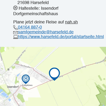
21698 Harsefeld
Haltestelle: Issendorf
Dorfgemeinschaftshaus
Plane jetzt deine Reise auf
nah.sh
04164 887-0
samtgemeinde@harsefeld.de
https://www.harsefeld.de/portal/startseite.html